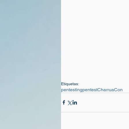
Etiquetas:
pentesting
pentest
CharruaCon