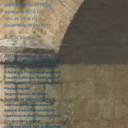
septiembre de 2016
(2)
2 entradas
agosto de 2016
(3)
3 entradas
julio de 2016
(2)
2 entradas
noviembre de 2015
(1)
1 entrada
Buscar por tags
2017
Agesic
Avisos falsos
Año nuevo
BCU
Brou
CEDU
CUTI
Certuy
CharruaCon
DDOS
DYN
Educación Financiera
Facebook
Fraude
Guillermo Rodríguez
IoT
MEF
Nube
PCI
PCI-DSS
Phishing
Pixeles espías
Segmentación de redes
Tarjetas de débito
UTE
alerta
alienvault
antel
apps
ataque
ataque masivo
bancos
bitcoin
ciberataque
cibertataque
cifrado
cloud
compra online
congreso black hat
contraseñas