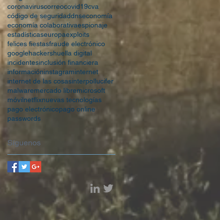
coronavirus
correo
covid19
cva
código de seguridad
dns
economía
economía colaborativa
espionaje
estadísticas
europa
exploits
felices fiestas
fraude electrónico
google
hackers
huella digital
incidentes
inclusión financiera
información
instagram
internet
internet de las cosas
interpol
lucifer
malware
mercado libre
microsoft
móvil
netflix
nuevas tecnologías
pago electrónico
pago online
passwords
Síguenos