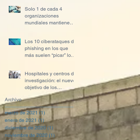
Solo 1 de cada 4
organizaciones
mundiales mantienen
seguros los datos de
los titulares de tarjetas
Los 10 ciberataques de
phishing en los que
más suelen “picar” los
empleados
Hospitales y centros de
investigación: el nuevo
objetivo de los
ciberdelincuentes
Archivo
marzo de 2021
(1)
1 entrada
enero de 2021
(1)
1 entrada
diciembre de 2020
(1)
1 entrada
noviembre de 2020
(1)
1 entrada