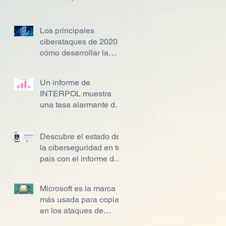
impacto en el primer
semestre de 2020
Los principales
ciberataques de 2020 y
cómo desarrollar la
ciberresiliencia
Un informe de
INTERPOL muestra
una tasa alarmante de
ciberataques a partir
del COVID-19
Descubre el estado de
la ciberseguridad en tu
país con el informe del
BID
Microsoft es la marca
más usada para copiar
en los ataques de
phishing